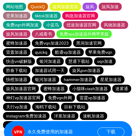
网站地图
QuickQ
旋风加速度器
旋风
旋风加速
坚果加速器
tiktok加速器
狗急加速器官网
免费vqn外网加速
小蓝鸟
优途加速器官网
风驰加速器
旋风加速器
八戒看书
免费vps加速器外网苹果版
蜜蜂加速器
免费vqn加速2023
黑洞加速官网
雷轰加速器
quickq
酷通vp加速器
苹果免费vqn
快连vn破解版
银河加速器
慧通下载站
vqn加速
胜春下载站
加速器试用一天
旋风pvn加速器
快橙加速器
银河加速器
hammer加速器
星星加速器
旋风加速器官网
蜜蜂加速器
小猫咪ciash加速器
迷雾通
神灯vp加速器官网
免费vqn外网
雷霆vp加速器
天行vp加速
海鸥下载站
目标下载站
instagram免费加速器
洋葱加速器
速帆加速器
一元机场
西柚加速器
夏时国际加速器
永久免费使用的加速器
下载