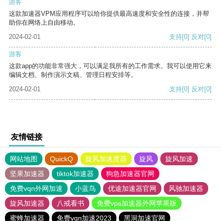
游客
这款加速器VPM应用程序可以给你提供最高速度和安全性的连接，并帮
助你在网络上自由移动。
2024-02-01
支持
[0]
反对
[0]
游客
这款app的功能非常强大，可以满足我所有的工作需求。我可以使用它来
编辑文档、制作演示文稿、管理日程安排等。
2024-02-01
支持
[0]
反对
[0]
友情链接
网站地图
QuickQ
旋风加速度器
旋风
旋风加速
坚果加速器
tiktok加速器
狗急加速器官网
免费vqn外网加速
小蓝鸟
优途加速器官网
风驰加速器
旋风加速器
八戒看书
免费vps加速器外网苹果版
蜜蜂加速器
免费vqn加速2023
黑洞加速官网