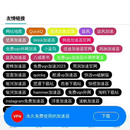
友情链接
网站地图
QuickQ
旋风加速度器
旋风
旋风加速
坚果加速器
tiktok加速器
狗急加速器官网
免费vqn外网加速
小蓝鸟
优途加速器官网
风驰加速器
旋风加速器
八戒看书
免费vps加速器外网苹果版
蜜蜂加速器
免费vqn加速2023
黑洞加速官网
雷轰加速器
quickq
酷通vp加速器
快连vn破解版
银河加速器
慧通下载站
胜春下载站
快橙加速器
银河加速器
hammer加速器
免费vqn外网
海鸥下载站
instagram免费加速器
洋葱加速器
速帆加速器
西柚加速器
夏时国际加速器
永久免费使用的加速器
下载
0.037544s
首页
安卓
苹果
排行
推荐